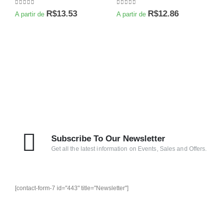
0
de 5
0
de 5
R$
13.53
R$
12.86
A partir de
A partir de
S
0
A
Subscribe To Our Newsletter
Get all the latest information on Events, Sales and Offers.
[contact-form-7 id="443" title="Newsletter"]