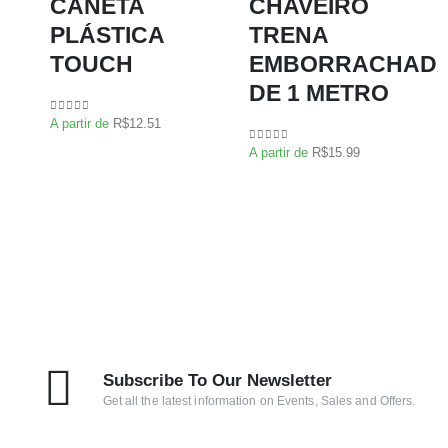
CANETA
CHAVEIRO
PLÁSTICA
TRENA
TOUCH
EMBORRACHAD
DE 1 METRO
0
de 5
A partir de
R$
12.51
0
de 5
A partir de
R$
15.99
Subscribe To Our Newsletter
Get all the latest information on Events, Sales and Offers.