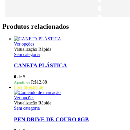
Produtos relacionados
Este
Ver opções
produto
Visualização Rápida
tem
Sem categoria
várias
variantes.
CANETA PLÁSTICA
As
opções
0
de 5
podem
R$
12.88
A partir de
ser
Fora de estoque
escolhidas
na
Este
Ver opções
página
produto
Visualização Rápida
do
tem
Sem categoria
produto
várias
variantes.
PEN DRIVE DE COURO 8GB
As
opções