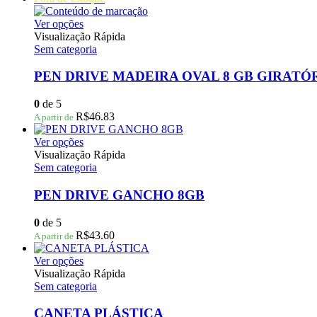
escolhidas
na
Este
Ver opções
página
produto
Visualização Rápida
do
tem
Sem categoria
produto
várias
variantes.
PEN DRIVE MADEIRA OVAL 8 GB GIRATÓ
As
opções
0
de 5
podem
R$
46.83
A partir de
ser
escolhidas
Este
Ver opções
na
produto
Visualização Rápida
página
tem
Sem categoria
do
várias
produto
variantes.
PEN DRIVE GANCHO 8GB
As
opções
0
de 5
podem
R$
43.60
A partir de
ser
escolhidas
Este
Ver opções
na
produto
Visualização Rápida
página
tem
Sem categoria
do
várias
produto
variantes.
CANETA PLÁSTICA