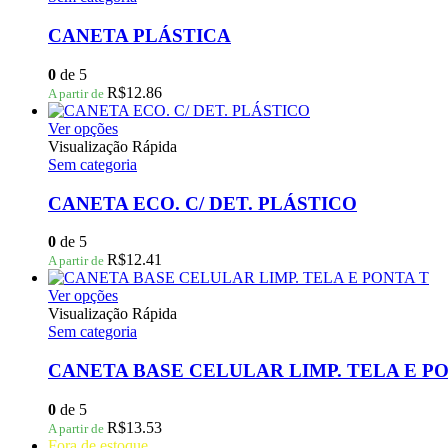
do
várias
produto
variantes.
CANETA PLÁSTICA
As
opções
0
de 5
podem
R$
12.86
A partir de
ser
escolhidas
Este
Ver opções
na
produto
Visualização Rápida
página
tem
Sem categoria
do
várias
produto
variantes.
CANETA ECO. C/ DET. PLÁSTICO
As
opções
0
de 5
podem
R$
12.41
A partir de
ser
escolhidas
Este
Ver opções
na
produto
Visualização Rápida
página
tem
Sem categoria
do
várias
produto
variantes.
CANETA BASE CELULAR LIMP. TELA E P
As
opções
0
de 5
podem
R$
13.53
A partir de
ser
Fora de estoque