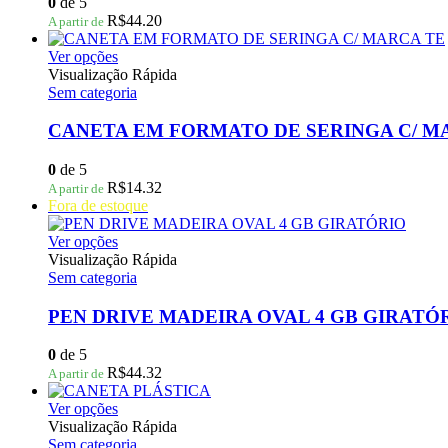
0
de 5
podem
R$
44.20
A partir de
ser
escolhidas
Este
Ver opções
na
produto
Visualização Rápida
página
tem
Sem categoria
do
várias
produto
variantes.
CANETA EM FORMATO DE SERINGA C/ M
As
opções
0
de 5
podem
R$
14.32
A partir de
ser
Fora de estoque
escolhidas
na
Este
Ver opções
página
produto
Visualização Rápida
do
tem
Sem categoria
produto
várias
variantes.
PEN DRIVE MADEIRA OVAL 4 GB GIRATÓ
As
opções
0
de 5
podem
R$
44.32
A partir de
ser
escolhidas
Este
Ver opções
na
produto
Visualização Rápida
página
tem
Sem categoria