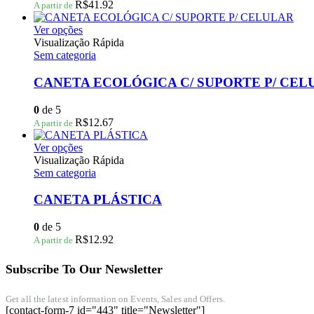
podem
R$
41.92
A partir de
ser
escolhidas
Este
Ver opções
na
produto
Visualização Rápida
página
tem
Sem categoria
do
várias
produto
variantes.
CANETA ECOLÓGICA C/ SUPORTE P/ CEL
As
opções
0
de 5
podem
R$
12.67
A partir de
ser
escolhidas
Este
Ver opções
na
produto
Visualização Rápida
página
tem
Sem categoria
do
várias
produto
variantes.
CANETA PLÁSTICA
As
opções
0
de 5
podem
R$
12.92
A partir de
ser
escolhidas
Subscribe To Our Newsletter
na
página
do
Get all the latest information on Events, Sales and Offers.
[contact-form-7 id="443" title="Newsletter"]
produto