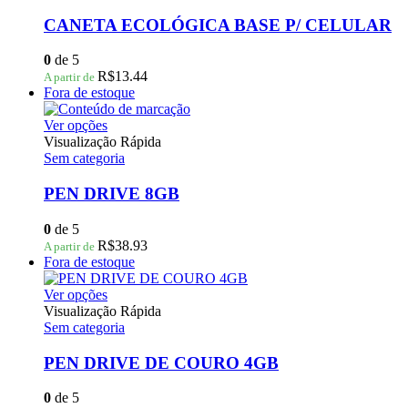
do
várias
produto
variantes.
CANETA ECOLÓGICA BASE P/ CELULAR
As
opções
0
de 5
podem
R$
13.44
A partir de
ser
Fora de estoque
escolhidas
na
Este
Ver opções
página
produto
Visualização Rápida
do
tem
Sem categoria
produto
várias
variantes.
PEN DRIVE 8GB
As
opções
0
de 5
podem
R$
38.93
A partir de
ser
Fora de estoque
escolhidas
na
Este
Ver opções
página
produto
Visualização Rápida
do
tem
Sem categoria
produto
várias
variantes.
PEN DRIVE DE COURO 4GB
As
opções
0
de 5