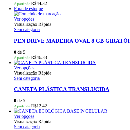
podem
R$
44.32
A partir de
ser
Fora de estoque
escolhidas
na
Este
Ver opções
página
produto
Visualização Rápida
do
tem
Sem categoria
produto
várias
variantes.
PEN DRIVE MADEIRA OVAL 8 GB GIRATÓ
As
opções
0
de 5
podem
R$
46.83
A partir de
ser
escolhidas
Este
Ver opções
na
produto
Visualização Rápida
página
tem
Sem categoria
do
várias
produto
variantes.
CANETA PLÁSTICA TRANSLUCIDA
As
opções
0
de 5
podem
R$
12.42
A partir de
ser
escolhidas
Este
Ver opções
na
produto
Visualização Rápida
página
tem
Sem categoria