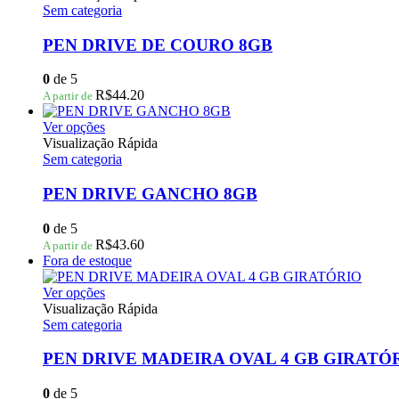
tem
Sem categoria
várias
variantes.
PEN DRIVE DE COURO 8GB
As
opções
0
de 5
podem
R$
44.20
A partir de
ser
escolhidas
Este
Ver opções
na
produto
Visualização Rápida
página
tem
Sem categoria
do
várias
produto
variantes.
PEN DRIVE GANCHO 8GB
As
opções
0
de 5
podem
R$
43.60
A partir de
ser
Fora de estoque
escolhidas
na
Este
Ver opções
página
produto
Visualização Rápida
do
tem
Sem categoria
produto
várias
variantes.
PEN DRIVE MADEIRA OVAL 4 GB GIRATÓ
As
opções
0
de 5