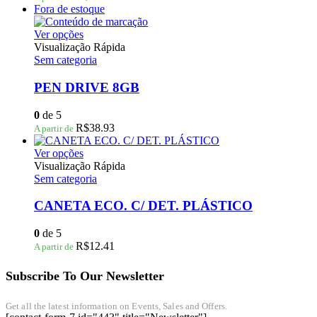
ser
Fora de estoque
escolhidas
na
Este
Ver opções
página
produto
Visualização Rápida
do
tem
Sem categoria
produto
várias
variantes.
PEN DRIVE 8GB
As
opções
0
de 5
podem
R$
38.93
A partir de
ser
escolhidas
Este
Ver opções
na
produto
Visualização Rápida
página
tem
Sem categoria
do
várias
produto
variantes.
CANETA ECO. C/ DET. PLÁSTICO
As
opções
0
de 5
podem
R$
12.41
A partir de
ser
escolhidas
Subscribe To Our Newsletter
na
página
do
Get all the latest information on Events, Sales and Offers.