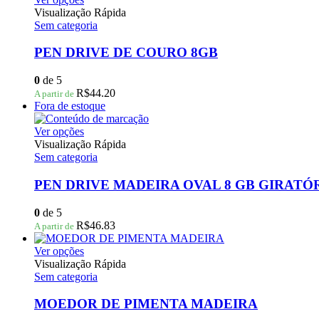
produto
Visualização Rápida
tem
Sem categoria
várias
variantes.
PEN DRIVE DE COURO 8GB
As
opções
0
de 5
podem
R$
44.20
A partir de
ser
Fora de estoque
escolhidas
na
Este
Ver opções
página
produto
Visualização Rápida
do
tem
Sem categoria
produto
várias
variantes.
PEN DRIVE MADEIRA OVAL 8 GB GIRATÓ
As
opções
0
de 5
podem
R$
46.83
A partir de
ser
escolhidas
Este
Ver opções
na
produto
Visualização Rápida
página
tem
Sem categoria
do
várias
produto
variantes.
MOEDOR DE PIMENTA MADEIRA
As