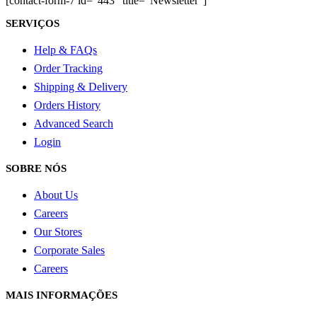
[contact-form-7 id="443" title="Newsletter"]
produto
SERVIÇOS
Help & FAQs
Order Tracking
Shipping & Delivery
Orders History
Advanced Search
Login
SOBRE NÓS
About Us
Careers
Our Stores
Corporate Sales
Careers
MAIS INFORMAÇÕES