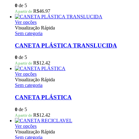
opções
0
de 5
podem
R$
46.97
A partir de
ser
escolhidas
Este
Ver opções
na
produto
Visualização Rápida
página
tem
Sem categoria
do
várias
produto
variantes.
CANETA PLÁSTICA TRANSLUCIDA
As
opções
0
de 5
podem
R$
12.42
A partir de
ser
escolhidas
Este
Ver opções
na
produto
Visualização Rápida
página
tem
Sem categoria
do
várias
produto
variantes.
CANETA PLÁSTICA
As
opções
0
de 5
podem
R$
12.42
A partir de
ser
escolhidas
Este
Ver opções
na
produto
Visualização Rápida
página
tem
Sem categoria