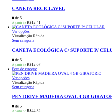
do
várias
produto
variantes.
CANETA RECICLAVEL
As
opções
0
de 5
podem
R$
12.41
A partir de
ser
escolhidas
Este
Ver opções
na
produto
Visualização Rápida
página
tem
Sem categoria
do
várias
produto
variantes.
CANETA ECOLÓGICA C/ SUPORTE P/ CEL
As
opções
0
de 5
podem
R$
12.67
A partir de
ser
Fora de estoque
escolhidas
na
Este
Ver opções
página
produto
Visualização Rápida
do
tem
Sem categoria
produto
várias
variantes.
PEN DRIVE MADEIRA OVAL 4 GB GIRATÓ
As
opções
0
de 5
podem
R$
44.32
A partir de