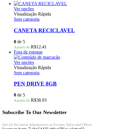
ser
escolhidas
Este
Ver opções
na
produto
Visualização Rápida
página
tem
Sem categoria
do
várias
produto
variantes.
CANETA RECICLAVEL
As
opções
0
de 5
podem
R$
12.41
A partir de
ser
Fora de estoque
escolhidas
na
Este
Ver opções
página
produto
Visualização Rápida
do
tem
Sem categoria
produto
várias
variantes.
PEN DRIVE 8GB
As
opções
0
de 5
podem
R$
38.93
A partir de
ser
escolhidas
Subscribe To Our Newsletter
na
página
do
Get all the latest information on Events, Sales and Offers.