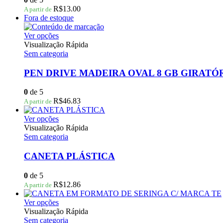
podem
R$
13.00
A partir de
ser
Fora de estoque
escolhidas
na
Este
Ver opções
página
produto
Visualização Rápida
do
tem
Sem categoria
produto
várias
variantes.
PEN DRIVE MADEIRA OVAL 8 GB GIRATÓ
As
opções
0
de 5
podem
R$
46.83
A partir de
ser
escolhidas
Este
Ver opções
na
produto
Visualização Rápida
página
tem
Sem categoria
do
várias
produto
variantes.
CANETA PLÁSTICA
As
opções
0
de 5
podem
R$
12.86
A partir de
ser
escolhidas
Este
Ver opções
na
produto
Visualização Rápida
página
tem
Sem categoria