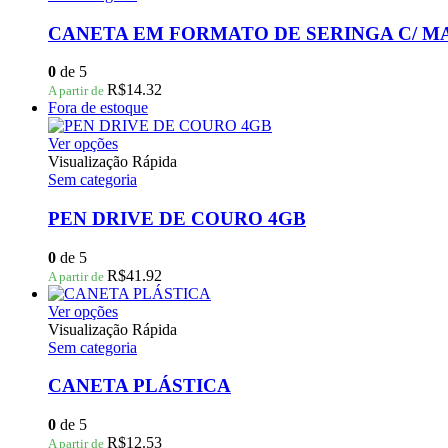
do
várias
produto
variantes.
CANETA EM FORMATO DE SERINGA C/ M
As
opções
0
de 5
podem
R$
14.32
A partir de
ser
Fora de estoque
escolhidas
na
Este
Ver opções
página
produto
Visualização Rápida
do
tem
Sem categoria
produto
várias
variantes.
PEN DRIVE DE COURO 4GB
As
opções
0
de 5
podem
R$
41.92
A partir de
ser
escolhidas
Este
Ver opções
na
produto
Visualização Rápida
página
tem
Sem categoria
do
várias
produto
variantes.
CANETA PLÁSTICA
As
opções
0
de 5
podem
R$
12.53
A partir de