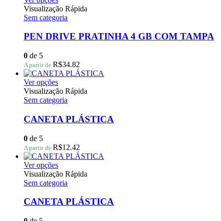
produto
Visualização Rápida
tem
Sem categoria
várias
variantes.
PEN DRIVE PRATINHA 4 GB COM TAMPA
As
opções
0
de 5
podem
R$
34.82
A partir de
ser
escolhidas
Este
Ver opções
na
produto
Visualização Rápida
página
tem
Sem categoria
do
várias
produto
variantes.
CANETA PLÁSTICA
As
opções
0
de 5
podem
R$
12.42
A partir de
ser
escolhidas
Este
Ver opções
na
produto
Visualização Rápida
página
tem
Sem categoria
do
várias
produto
variantes.
CANETA PLÁSTICA
As
opções
0
de 5