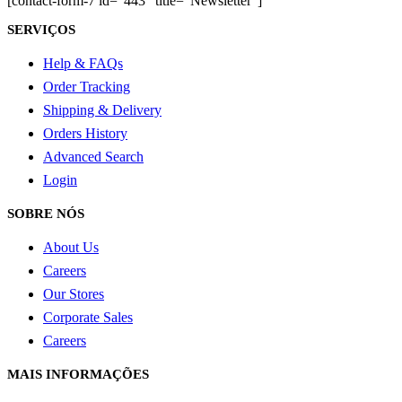
[contact-form-7 id="443" title="Newsletter"]
produto
SERVIÇOS
Help & FAQs
Order Tracking
Shipping & Delivery
Orders History
Advanced Search
Login
SOBRE NÓS
About Us
Careers
Our Stores
Corporate Sales
Careers
MAIS INFORMAÇÕES