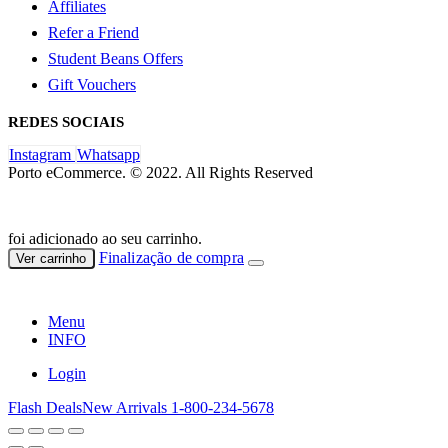
Affiliates
Refer a Friend
Student Beans Offers
Gift Vouchers
REDES SOCIAIS
Instagram
Whatsapp
Porto eCommerce. © 2022. All Rights Reserved
foi adicionado ao seu carrinho.
Finalização de compra
Ver carrinho
Menu
INFO
Login
Flash Deals
New Arrivals
1-800-234-5678