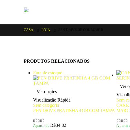
CASA
LOJA
PEN DRIVE DE COURO 8GB
PRODUTOS RELACIONADOS
Fora de estoque
Ver o
Este
Ver opções
produto
Visual
tem
Visualização Rápida
Sem ca
várias
Sem categoria
CANET
variantes.
PEN DRIVE PRATINHA 4 GB COM TAMPA
MARC
As
opções
podem
R$
34.82
A partir de
A partir
0
de 5
0
de 5
ser