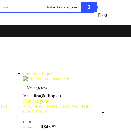
0
0
Fora de estoque
Este
Ver opções
produto
tem
Visualização Rápida
várias
Sem categoria
variantes.
6GB
PEN DRIVE MADEIRA OVAL 8 GB
As
GIRATÓRIO
opções
podem
ser
R$
46.83
A partir de
0
de 5