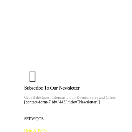
escolhidas
na
página
do
produto
Subscribe To Our Newsletter
Get all the latest information on Events, Sales and Offers.
[contact-form-7 id="443" title="Newsletter"]
SERVIÇOS
Help & FAQs