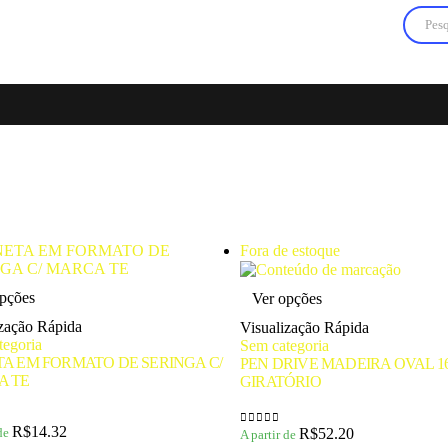
Fora de estoque
Este
Este
pções
Ver opções
produto
produto
tem
tem
ização Rápida
Visualização Rápida
várias
várias
tegoria
Sem categoria
variantes.
variantes.
A EM FORMATO DE SERINGA C/
PEN DRIVE MADEIRA OVAL 1
As
As
A TE
GIRATÓRIO
opções
opções
podem
podem
ser
ser
R$
14.32
R$
52.20
 de
A partir de
0
de 5
escolhidas