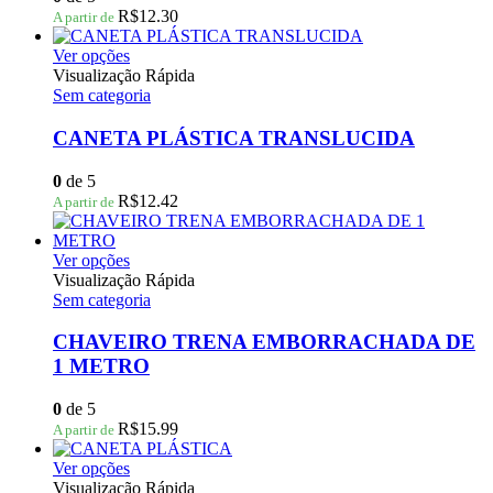
podem
R$
12.30
A partir de
ser
escolhidas
Este
Ver opções
na
produto
Visualização Rápida
página
tem
Sem categoria
do
várias
produto
variantes.
CANETA PLÁSTICA TRANSLUCIDA
As
opções
0
de 5
podem
R$
12.42
A partir de
ser
escolhidas
na
Este
Ver opções
página
produto
Visualização Rápida
do
tem
Sem categoria
produto
várias
variantes.
CHAVEIRO TRENA EMBORRACHADA DE
As
1 METRO
opções
podem
0
de 5
ser
R$
15.99
A partir de
escolhidas
na
Este
Ver opções
página
produto
Visualização Rápida