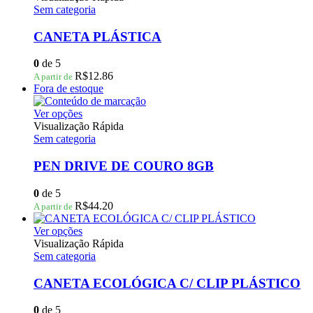
do
tem
Sem categoria
produto
várias
variantes.
CANETA PLÁSTICA
As
opções
0
de 5
podem
R$
12.86
A partir de
ser
Fora de estoque
escolhidas
na
Este
Ver opções
página
produto
Visualização Rápida
do
tem
Sem categoria
produto
várias
variantes.
PEN DRIVE DE COURO 8GB
As
opções
0
de 5
podem
R$
44.20
A partir de
ser
escolhidas
Este
Ver opções
na
produto
Visualização Rápida
página
tem
Sem categoria
do
várias
produto
variantes.
CANETA ECOLÓGICA C/ CLIP PLÁSTICO
As
opções
0
de 5