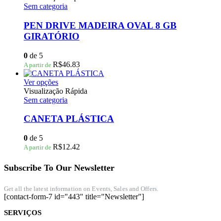
do
tem
Sem categoria
produto
várias
variantes.
PEN DRIVE MADEIRA OVAL 8 GB
As
GIRATÓRIO
opções
podem
0
de 5
ser
R$
46.83
A partir de
escolhidas
na
Este
Ver opções
página
produto
Visualização Rápida
do
tem
Sem categoria
produto
várias
variantes.
CANETA PLÁSTICA
As
opções
0
de 5
podem
R$
12.42
A partir de
ser
escolhidas
Subscribe To Our Newsletter
na
página
do
Get all the latest information on Events, Sales and Offers.
[contact-form-7 id="443" title="Newsletter"]
produto
SERVIÇOS