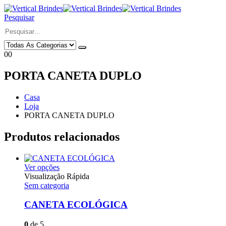
Pesquisar
0
0
PORTA CANETA DUPLO
Casa
Loja
PORTA CANETA DUPLO
Produtos relacionados
Este
Ver opções
produto
Visualização Rápida
tem
Sem categoria
várias
variantes.
CANETA ECOLÓGICA
As
opções
0
de 5