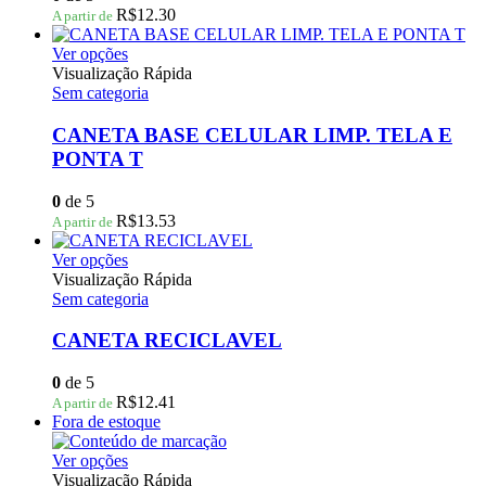
podem
R$
12.30
A partir de
ser
escolhidas
Este
Ver opções
na
produto
Visualização Rápida
página
tem
Sem categoria
do
várias
produto
variantes.
CANETA BASE CELULAR LIMP. TELA E
As
PONTA T
opções
podem
0
de 5
ser
R$
13.53
A partir de
escolhidas
na
Este
Ver opções
página
produto
Visualização Rápida
do
tem
Sem categoria
produto
várias
variantes.
CANETA RECICLAVEL
As
opções
0
de 5
podem
R$
12.41
A partir de
ser
Fora de estoque
escolhidas
na
Este
Ver opções
página
produto
Visualização Rápida